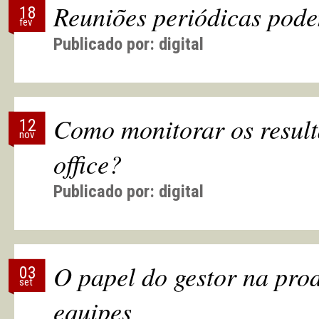
Reuniões periódicas pode
18
fev
Publicado por:
digital
Como monitorar os resul
12
nov
office?
Publicado por:
digital
O papel do gestor na pro
03
set
equipes