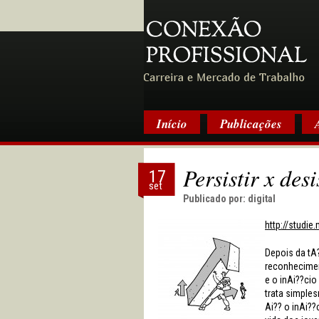
Início
Publicações
Persistir x des
17
set
Publicado por:
digital
http://studi
Depois da tA
reconhecimen
e o inAi??cio
trata simple
Ai?? o inAi?