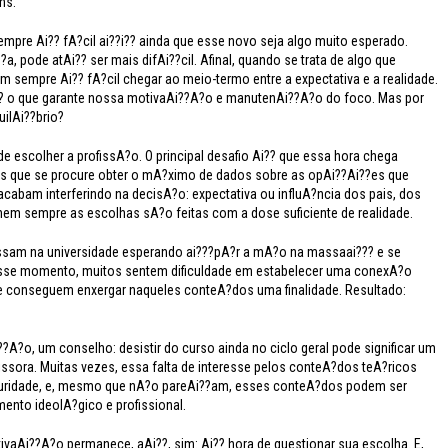
ns.
pre Ai?? fA?cil ai??i?? ainda que esse novo seja algo muito esperado.
a, pode atAi?? ser mais difAi??cil. Afinal, quando se trata de algo que
 sempre Ai?? fA?cil chegar ao meio-termo entre a expectativa e a realidade.
?? o que garante nossa motivaAi??A?o e manutenAi??A?o do foco. Mas por
uilAi??brio?
 escolher a profissA?o. O principal desafio Ai?? que essa hora chega
s que se procure obter o mA?ximo de dados sobre as opAi??Ai??es que
acabam interferindo na decisA?o: expectativa ou influA?ncia dos pais, dos
: nem sempre as escolhas sA?o feitas com a dose suficiente de realidade.
essam na universidade esperando ai???pA?r a mA?o na massaai??? e se
sse momento, muitos sentem dificuldade em estabelecer uma conexA?o
pre conseguem enxergar naqueles conteA?dos uma finalidade. Resultado:
A?o, um conselho: desistir do curso ainda no ciclo geral pode significar um
issora. Muitas vezes, essa falta de interesse pelos conteA?dos teA?ricos
aturidade, e, mesmo que nA?o pareAi??am, esses conteA?dos podem ser
nto ideolA?gico e profissional.
tivaAi??A?o permanece, aAi??, sim: Ai?? hora de questionar sua escolha. E,