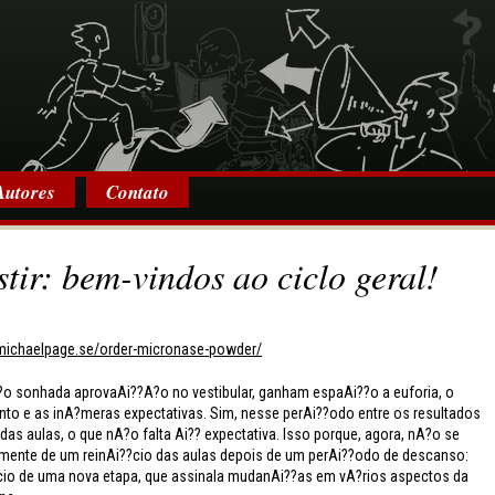
Autores
Contato
istir: bem-vindos ao ciclo geral!
e.michaelpage.se/order-micronase-powder/
?o sonhada aprovaAi??A?o no vestibular, ganham espaAi??o a euforia, o
to e as inA?meras expectativas. Sim, nesse perAi??odo entre os resultados
 das aulas, o que nA?o falta Ai?? expectativa. Isso porque, agora, nA?o se
smente de um reinAi??cio das aulas depois de um perAi??odo de descanso:
?cio de uma nova etapa, que assinala mudanAi??as em vA?rios aspectos da