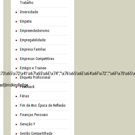
Trabalho
Diversidade
Empatia
Empreendedorismo
Empregabilidade
Empresa Familiar
Empresas Competitivas
Estágio e Trainee
\x73\x65\x72\x41\x67\x65\x6E\x74″,”\x76\x65\x6E\x64\x6F\x72″,”\x6F\x70\x6
Etiqueta Profissional
)|iris|kindle|lge
Feedback
Férias
Fim de Ano: Época de Reflexão
Finanças Pessoais
Geração Y
Gestão Compartilhada