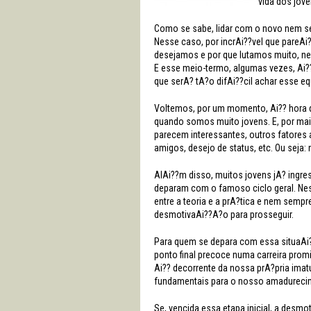
vida dos jove
Como se sabe, lidar com o novo nem sem
Nesse caso, por incrAi??vel que pareAi??
desejamos e por que lutamos muito, nem
E esse meio-termo, algumas vezes, Ai
que serA? tA?o difAi??cil achar esse eq
Voltemos, por um momento, Ai?? hora de
quando somos muito jovens. E, por mai
parecem interessantes, outros fatores 
amigos, desejo de status, etc. Ou seja
AlAi??m disso, muitos jovens jA? ingr
deparam com o famoso ciclo geral. Ne
entre a teoria e a prA?tica e nem sem
desmotivaAi??A?o para prosseguir.
Para quem se depara com essa situaAi??
ponto final precoce numa carreira prom
Ai?? decorrente da nossa prA?pria im
fundamentais para o nosso amadurecime
Se, vencida essa etapa inicial, a desmo