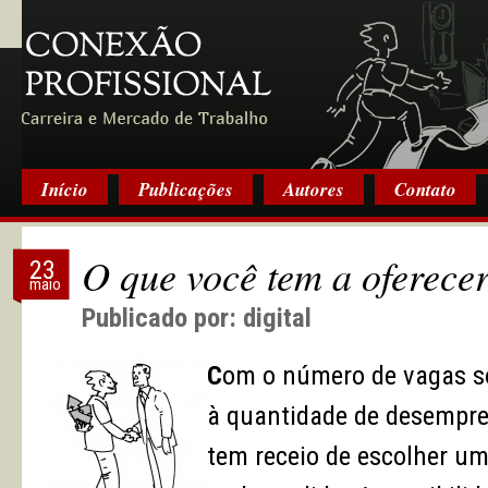
Início
Publicações
Autores
Contato
O que você tem a oferece
23
maio
Publicado por:
digital
C
om o número de vagas s
à quantidade de desempre
tem receio de escolher um